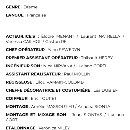
GENRE
: Drame
LANGUE
: Française
ACTEUR.ICE.S :
Élodie MENANT / Laurent NATRELLA /
Vanessa CAILHOL / Gaston RE
CHEF OPÉRATEUR
: Yann SEWERYN
PREMIER ASSISTANT OPÉRATEUR
: Thibault HERBY
INGÉNIEUR SON
: Nina NIRVANA / Luciano CORTI
ASSISTANT
RÉALISATEUR
: Paul MOLLIN
RÉGISSEUSE
: Lilou RAMAIN-COLOMB
CHEFFE
DÉCORATRICE
ET
COSTUMIÈRE
: Léa DUBIEF
COIFFEUR
: Eric TOURET
MONTAGE
: Amélie MASSOUTIER / Ariadna SIONTA
MONTAGE
ET
MIXAGE
SON
: Juan SIONTAS / Luciano
CORTI
ÉTALONNAGE
: Verónica MILEY