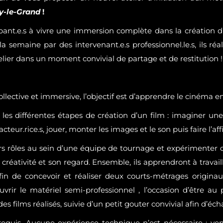
y-le-Grand
!
ipant.e.s à vivre une immersion complète dans la création d
la semaine par des intervenant.e.s professionnel.le.s, ils 
atelier dans un moment convivial de partage et de restitution 
lective et immersive, l’objectif est d’apprendre le cinéma en
es différentes étapes de création d’un film : imaginer une 
acteur.rice.s, jouer, monter les images et le son puis faire l’aff
urs rôles au sein d’une équipe de tournage et expérimenter
a créativité et son regard. Ensemble, ils apprendront à trava
 afin de concevoir et réaliser deux courts-métrages origin
couvrir le matériel semi-professionnel , l’occasion d’être a
s films réalisés, suivie d’un petit gouter convivial afin d’éch
rérequis. Aucune expérience technique n’est nécessaire : ve