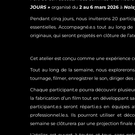
JOURS »
organisé du
2 au 6 mars 2026
à
Nois
Pendant cinq jours, nous inviterons 20 partic
essentielles. Accompagné.e.s tout au long de 
originaux, qui seront projetés en clôture de l’
Cet atelier est conçu comme une expérience col
Tout au long de la semaine, nous explorerons l
tournage, filmer, enregistrer le son, diriger des 
Chaque participant.e pourra découvrir plusie
la fabrication d’un film tout en développant s
participant.e.s seront réparti.e.s en équipes
professionnel.le.s. Ils pourront utiliser et dé
semaine se clôturera par une projection finale de
L’atelier est ouvert à toutes et tous, sans p