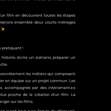
’un film en découvrant toutes les étapes
réaliserons ensemble deux courts-métrages
!
 pratiquant !
histoire, écrire un scénario, préparer un
iche.
 concrètement les métiers qui composent
iller en équipe sur un projet commun. Les
aux, accompagnés par des intervenant.e.s
u plus proche de la création d’un film. La
anger sur les films.
nez avant tout avec l’envie de découvrir,